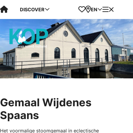
Visit Kop van Holland
Favorites
Map
Menu
DISCOVER
EN
Gemaal Wijdenes
Spaans
Het voormalige stoomgemaal in eclectische