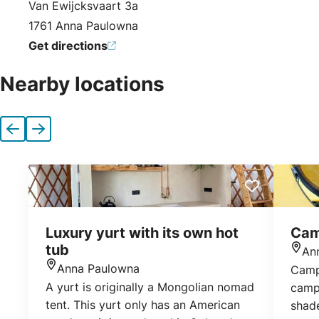
Van Ewijcksvaart 3a
1761 Anna Paulowna
Get directions
Nearby locations
Previous
Next
Luxury yurt with its own hot
Cam
tub
An
Loca
Anna Paulowna
Camp
Location
A yurt is originally a Mongolian nomad
camps
tent. This yurt only has an American
shad