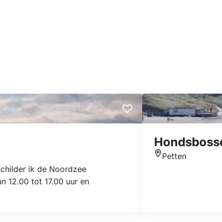
Hondsboss
Petten
Location
 schilder ik de Noordzee
 12.00 tot 17.00 uur en