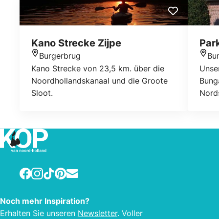
Kano Strecke Zijpe
Park
Burgerbrug
Bu
Standort
Stan
Kano Strecke von 23,5 km. über die
Unser
Noordhollandskanaal und die Groote
Bunga
Sloot.
Nord
Pett
(3 km
mode
WIFI)
ausge
in au
Facebook
Instagram
TikTok
Pinterest
E-mail
Ausst
Fahrr
Noch mehr Inspiration?
histo
Erhalten Sie unseren
Newsletter
. Voller
Alkm