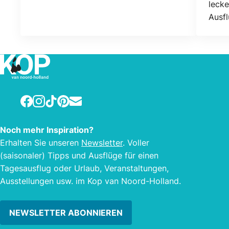
Lackbehandlung gegenüber der
lecke
Stilstabilität. Das Thema ist ebenso
Ausf
vielseitig, weil Heeremans die
eige
Perspektive ihres Malers sowohl nach
By B
außen als auch nach innen fokussiert.
Selbs
ihr e
gibt 
schw
Facebook
Instagram
TikTok
Pinterest
E-mail
Stac
Trau
Noch mehr Inspiration?
aus 
Erhalten Sie unseren
Newsletter
. Voller
Sorte
(saisonaler) Tipps und Ausflüge für einen
Schni
Tagesausflug oder Urlaub, Veranstaltungen,
Ausstellungen usw. im Kop van Noord-Holland.
NEWSLETTER ABONNIEREN