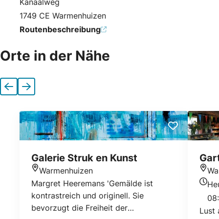
Kanaalweg
1749 CE Warmenhuizen
Routenbeschreibung
Orte in der Nähe
Vorherige
Nächste
Galerie Struk en Kunst
Gar
Warmenhuizen
Wa
Standort
Stan
Margret Heeremans 'Gemälde ist
He
Heuti
kontrastreich und originell. Sie
08:
bevorzugt die Freiheit der
Lust 