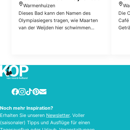
Warmenhuizen
Wa
Standort
Stan
Dieses Bad kann den Namen des
Die C
Olympiasiegers tragen, wie Maarten
Café
van der Weijden hier schwimmen
Getr
gelernt! Der große Pool eignet sich für
von D
Jung und Alt. Es verfügt über zwei
beheizte Pools, deren flachen Pool hat
eine Wasserrutsche, Planschbecken
und mehrere Sonnenbaden und
Liegewiese . Der Pool hat auch
mehrere Spielplätze .
Facebook
Instagram
TikTok
Pinterest
E-mail
Noch mehr Inspiration?
Erhalten Sie unseren
Newsletter
. Voller
(saisonaler) Tipps und Ausflüge für einen
Tagesausflug oder Urlaub, Veranstaltungen,