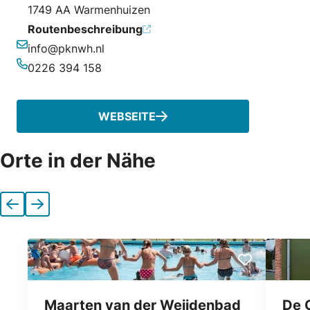
1749 AA Warmenhuizen
Routenbeschreibung
info@pknwh.nl
E-Mail-Adresse
0226 394 158
Telefonnummer
WEBSEITE
Orte in der Nähe
Vorherige
Nächste
Maarten van der Weijdenbad
De 