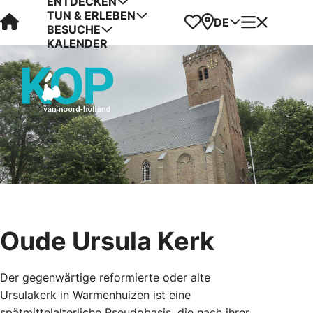
ENTDECKEN
TUN & ERLEBEN
Visit Kop van Holland
Favoriten
Karte
Menü
DE
BESUCHE
KALENDER
Oude Ursula Kerk
Der gegenwärtige reformierte oder alte
Ursulakerk in Warmenhuizen ist eine
spätmittelalterliche Pseudobasis, die nach ihrer