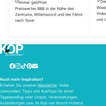
De
Immer geöffnet
Stan
Heutigen Öffnungszeiten
Wied
Preiswertes B&B in der Nähe des
Vinke
Zentrums, Willemsoord und der Fähre
und 
nach Texel
Facebook
Instagram
TikTok
Pinterest
E-mail
Noch mehr Inspiration?
Erhalten Sie unseren
Newsletter
. Voller
(saisonaler) Tipps und Ausflüge für einen
Tagesausflug oder Urlaub, Veranstaltungen,
Ausstellungen usw. im Kop van Noord-Holland.