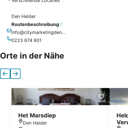
Verschillende Locaties
Adresse
Den Helder
Routenbeschreibung
info@citymarketingdenhelder.nl
E-Mail-Adresse
0223 674 601
Telefonnummer
Orte in der Nähe
Vorherige
Nächste
Het Marsdiep
Hel
Ver
Den Helder
Standort