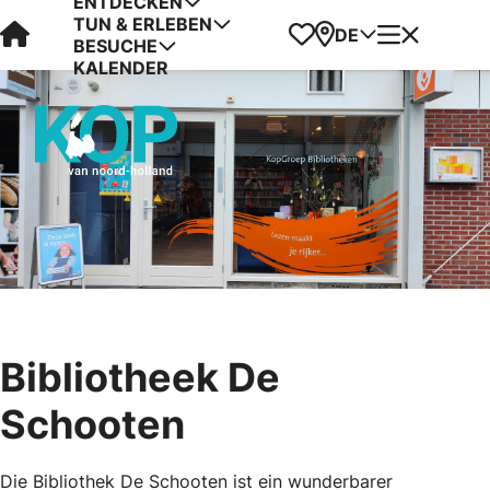
ENTDECKEN
TUN & ERLEBEN
Visit Kop van Holland
Favoriten
Karte
Menü
DE
BESUCHE
KALENDER
Bibliotheek De
Schooten
Die Bibliothek De Schooten ist ein wunderbarer