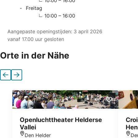
10:00 – 16:00
Freitag
10:00 – 16:00
Aangepaste openingstijden: 3 april 2026
vanaf 17.00 uur gesloten
Orte in der Nähe
Vorherige
Nächste
Openluchttheater Helderse
Cro
Vallei
Hen
Den Helder
De