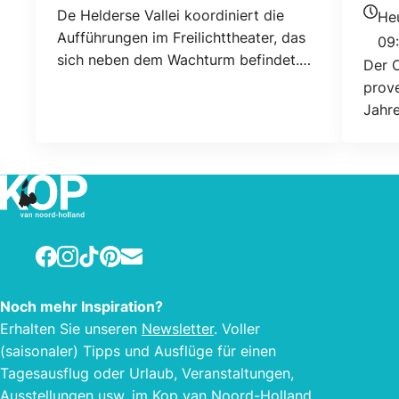
Standort
Stan
De Helderse Vallei koordiniert die
He
Heuti
Aufführungen im Freilichttheater, das
09:
sich neben dem Wachturm befindet.
Der O
Schulen, Schauspiel- oder
prove
Musikvereine und Bands können das
Jahr
Theater nach Absprache unter
verschiedenen Bedingungen nutzen.
Diese können beim Helderse Vallei
angefordert werden.
Facebook
Instagram
TikTok
Pinterest
E-mail
Noch mehr Inspiration?
Erhalten Sie unseren
Newsletter
. Voller
(saisonaler) Tipps und Ausflüge für einen
Tagesausflug oder Urlaub, Veranstaltungen,
Ausstellungen usw. im Kop van Noord-Holland.