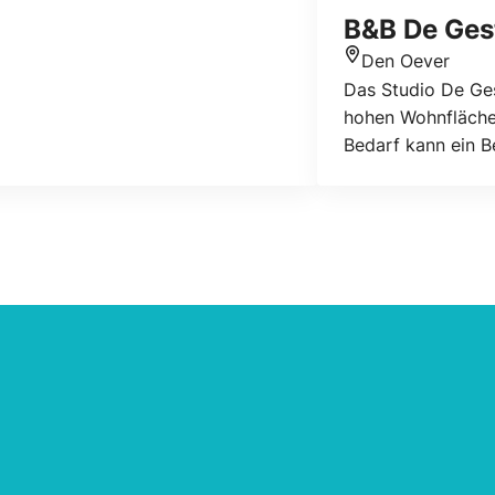
B&B De Ges
Den Oever
Standort
Das Studio De Ges
hohen Wohnfläche 
Bedarf kann ein B
Vogelbeobachter, 
mit einer Dusche u