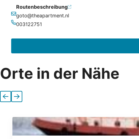
Routenbeschreibung
goto@theapartment.nl
E-Mail-Adresse
003122751
Telefonnummer
Orte in der Nähe
Vorherige
Nächste