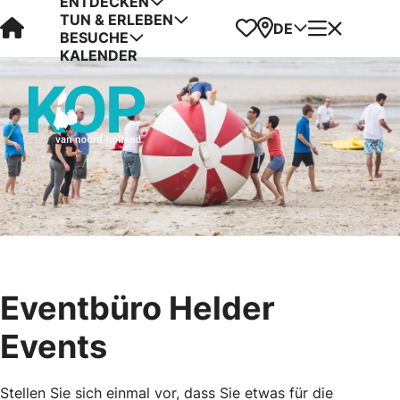
ENTDECKEN
TUN & ERLEBEN
Visit Kop van Holland
Favoriten
Karte
Menü
DE
BESUCHE
KALENDER
Eventbüro Helder
Events
Stellen Sie sich einmal vor, dass Sie etwas für die