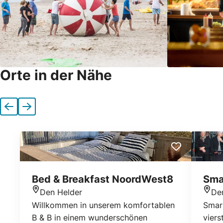
Orte in der Nähe
Vorherige
Nächste
Bed & Breakfast NoordWest8
Sma
Den Helder
De
Standort
Stan
Willkommen in unserem komfortablen
Smart
B & B in einem wunderschönen
viers