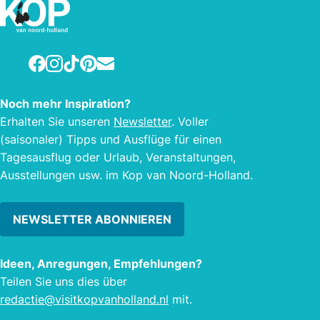
Dünen oder entlang der Kanuroute
machen. Das “Zwaluw Team” heißt Sie
gern willkommen!
Facebook
Instagram
TikTok
Pinterest
E-mail
Noch mehr Inspiration?
Erhalten Sie unseren
Newsletter
. Voller
(saisonaler) Tipps und Ausflüge für einen
Tagesausflug oder Urlaub, Veranstaltungen,
Ausstellungen usw. im Kop van Noord-Holland.
NEWSLETTER ABONNIEREN
Ideen, Anregungen, Empfehlungen?
Teilen Sie uns dies über
redactie@visitkopvanholland.nl
mit.