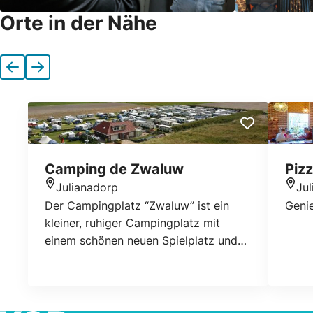
Orte in der Nähe
Vorherige
Nächste
Camping de Zwaluw
Pizz
Julianadorp
Ju
Standort
Stan
Der Campingplatz “Zwaluw” ist ein
Genie
kleiner, ruhiger Campingplatz mit
einem schönen neuen Spielplatz und
einem Beachvolleyballfeld. Der Strand
ist nur 500 m von Ihnen entfernt. Sie
können von unserem Campingplatz
aus herrliche Radtouren durch die