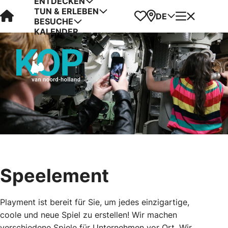
ENTDECKEN
TUN & ERLEBEN
Visit Kop van Holland
Favoriten
Karte
Menü
DE
BESUCHE
KALENDER
Speelement
Playment ist bereit für Sie, um jedes einzigartige,
coole und neue Spiel zu erstellen! Wir machen
verschiedene Spiele für Unternehmen vor Ort. Wir