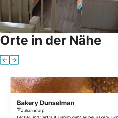
Orte in der Nähe
Vorherige
Nächste
Bakery Dunselman
Julianadorp
Standort
Lecker und vertraut Darum geht es bei Bakery Dun