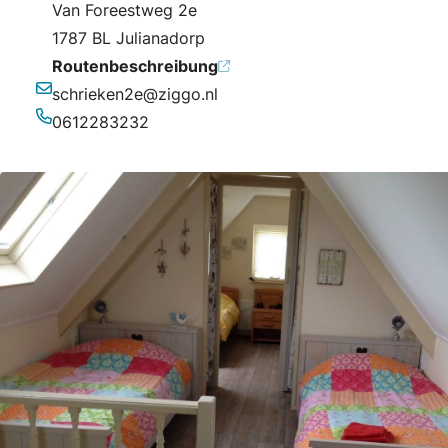
Van Foreestweg 2e
1787 BL Julianadorp
Routenbeschreibung
schrieken2e@ziggo.nl
E-Mail-Adresse
0612283232
Telefonnummer