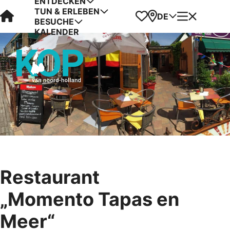
ENTDECKEN
TUN & ERLEBEN
Visit Kop van Holland
Favoriten
Karte
Menü
DE
BESUCHE
KALENDER
Restaurant
„Momento Tapas en
Meer“