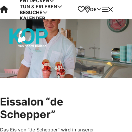
ENTDECKEN
TUN & ERLEBEN
Visit Kop van Holland
Favoriten
Karte
Menü
DE
BESUCHE
KALENDER
Eissalon “de
Schepper”
Das Eis von “de Schepper” wird in unserer