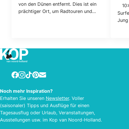
Heuti
von den Dünen entfernt. Dies ist ein
10:
prächtiger Ort, um Radtouren und
Surfe
Wanderungen in der Umgebung zu
Jung 
machen. Im Erdgeschoss befindet sich
ein Doppelzimmer mit eigenem Bad. In
der ersten Etage befinden sich 4
Doppelzimmer und 3 Einzelzimmer mit
Gemeinschaftsnutzung von Duschen
und Toiletten. Auf dem Flur befindet
sich ein Kühlschrank, der gemeinsam
Facebook
Instagram
TikTok
Pinterest
E-mail
genutzt werden kann. Im
Frühstücksraum gibt es einen
Fernseher. Auf den Zimmern wird nicht
Noch mehr Inspiration?
geraucht. In der ersten Etage gibt es
Erhalten Sie unseren
Newsletter
. Voller
einen großen Kühlschrank. Die Preise
(saisonaler) Tipps und Ausflüge für einen
verstehen sich exklusive Frühstück.
Tagesausflug oder Urlaub, Veranstaltungen,
Hunde
Ausstellungen usw. im Kop van Noord-Holland.