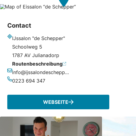
Contact
IJssalon "de Schepper"
Adresse
Schoolweg 5
1787 AV Julianadorp
Routenbeschreibung
info@ijssalondeschepper.nl
E-Mail-Adresse
0223 694 347
Telefonnummer
WEBSEITE