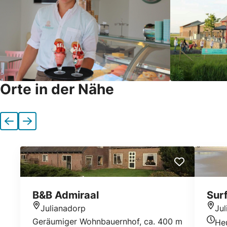
Orte in der Nähe
Vorherige
Nächste
B&B Admiraal
Sur
Julianadorp
Ju
Standort
Stan
Geräumiger Wohnbauernhof, ca. 400 m
He