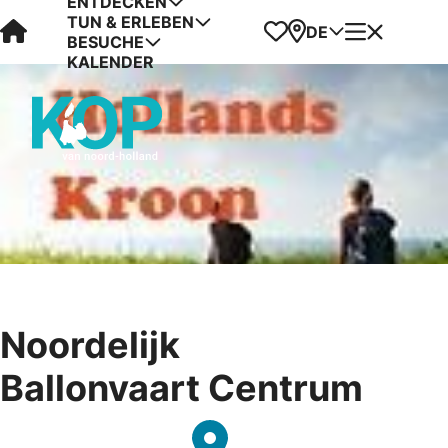
ENTDECKEN
TUN & ERLEBEN
Visit Kop van Holland
Favoriten
Karte
Menü
DE
BESUCHE
KALENDER
Noordelijk
Ballonvaart Centrum