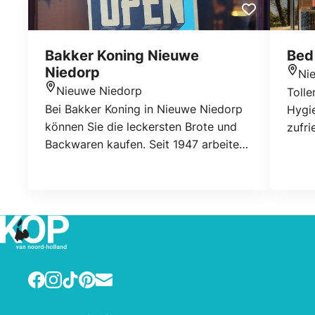
Bakker Koning Nieuwe
Bed
Niedorp
Ni
Stan
Nieuwe Niedorp
Tolle
Standort
Bei Bakker Koning in Nieuwe Niedorp
Hygi
können Sie die leckersten Brote und
zufri
Backwaren kaufen. Seit 1947 arbeiten
Der S
wir leidenschaftlich an echten
und l
traditionellen Produkten. Wir haben ein
ausge
sehr umfangreiches Sortiment mit
verschiedenen Köstlichkeiten.
Facebook
Instagram
TikTok
Pinterest
E-mail