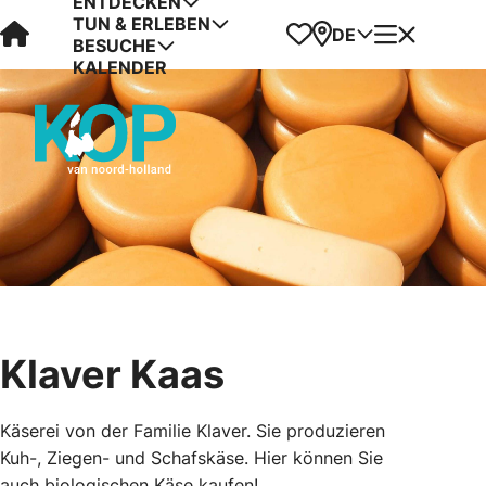
ENTDECKEN
TUN & ERLEBEN
Visit Kop van Holland
Favoriten
Karte
Menü
DE
BESUCHE
KALENDER
Klaver Kaas
Käserei von der Familie Klaver. Sie produzieren
Kuh-, Ziegen- und Schafskäse. Hier können Sie
auch biologischen Käse kaufen!