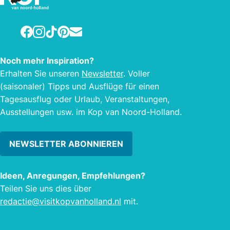
Pickn
Perso
Facebook
Instagram
TikTok
Pinterest
E-mail
mehr
Noch mehr Inspiration?
Erhalten Sie unseren
Newsletter
. Voller
(saisonaler) Tipps und Ausflüge für einen
Tagesausflug oder Urlaub, Veranstaltungen,
Ausstellungen usw. im Kop van Noord-Holland.
NEWSLETTER ABONNIEREN
Ideen, Anregungen, Empfehlungen?
Teilen Sie uns dies über
redactie@visitkopvanholland.nl
mit.