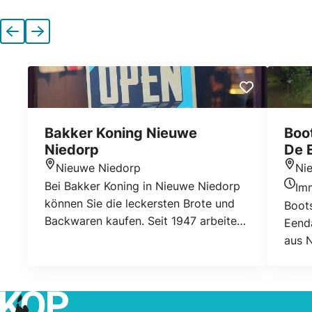
Vorherige
Nächste
Bakker Koning Nieuwe
Boo
Niedorp
De 
Nieuwe Niedorp
Ni
Standort
Stan
Bei Bakker Koning in Nieuwe Niedorp
Im
Heuti
können Sie die leckersten Brote und
Boots
Backwaren kaufen. Seit 1947 arbeiten
Eend
wir leidenschaftlich an echten
aus 
traditionellen Produkten. Wir haben ein
Segel
sehr umfangreiches Sortiment mit
Freun
verschiedenen Köstlichkeiten.
vers
Beisp