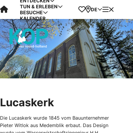
ENTDECKEN
TUN & ERLEBEN
Visit Kop van Holland
Favoriten
Karte
Menü
DE
BESUCHE
KALENDER
Lucaskerk
Die Lucaskerk wurde 1845 vom Bauunternehmer
Pieter Witlok aus Medemblik erbaut. Das Design
wurde vom Wasserwirtschaftsingenieur H.H.