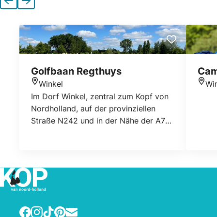
Vorherige
Nächste
Golfbaan Regthuys
Cam
Winkel
Wi
Standort
Stan
Im Dorf Winkel, zentral zum Kopf von
Nordholland, auf der provinziellen
Straße N242 und in der Nähe der A7
und A9, befindet sich das Golf + Land
Regthuys. Im Jahr 2006 wurden die
ersten 9 kurzen Löcher und Driving
Range eröffnet. Im Jahr 2007 wurden
die ersten 9 Langlöcher von dem Kurs-
und Landschaftsarchitekten Alan Rijks
eröffnet. Regluys ist daher ein voller
Facebook
Instagram
TikTok
Pinterest
E-mail