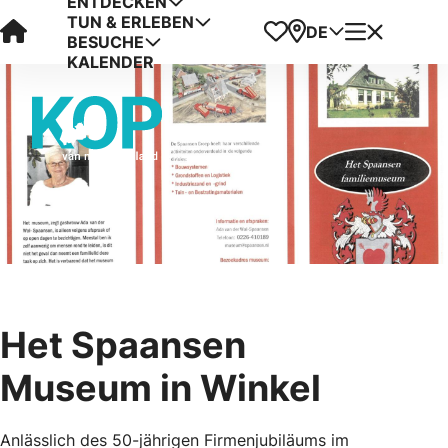
ENTDECKEN
TUN & ERLEBEN
Visit Kop van Holland
Favoriten
Karte
Menü
DE
BESUCHE
KALENDER
Het Spaansen
Museum in Winkel
Anlässlich des 50-jährigen Firmenjubiläums im