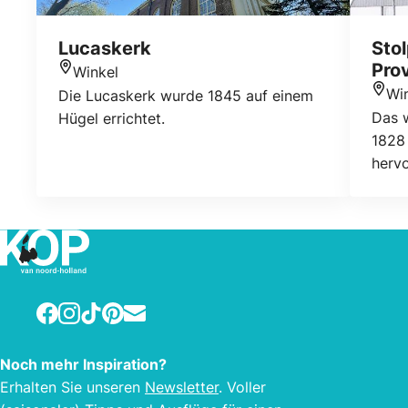
Lucaskerk
Sto
Pro
Winkel
Standort
Wi
Die Lucaskerk wurde 1845 auf einem
Stan
Das 
Hügel errichtet.
1828 
herv
Facebook
Instagram
TikTok
Pinterest
E-mail
Noch mehr Inspiration?
Erhalten Sie unseren
Newsletter
. Voller