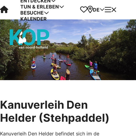
ENTDECKEN
TUN & ERLEBEN
Visit Kop van Holland
Favoriten
Karte
Menü
DE
BESUCHE
KALENDER
Kanuverleih Den
Helder (Stehpaddel)
Kanuverleih Den Helder befindet sich im de