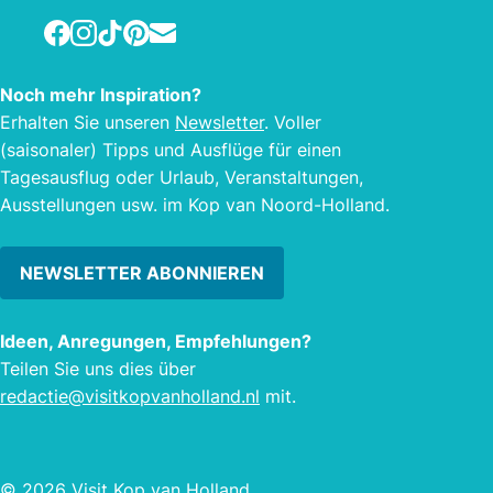
2 Sn
der holländischen Küste sein.
Facebook
Instagram
TikTok
Pinterest
E-mail
Laser
Feuerschiff Texel ist öffentlich
gesel
zugänglich, aktuelle Öffnungszeiten
Noch mehr Inspiration?
Spezi
finden Sie auf der Website.
Erhalten Sie unseren
Newsletter
. Voller
haben
(saisonaler) Tipps und Ausflüge für einen
Aben
Tagesausflug oder Urlaub, Veranstaltungen,
Ausstellungen usw. im Kop van Noord-Holland.
NEWSLETTER ABONNIEREN
Ideen, Anregungen, Empfehlungen?
Teilen Sie uns dies über
redactie@visitkopvanholland.nl
mit.
© 2026 Visit Kop van Holland