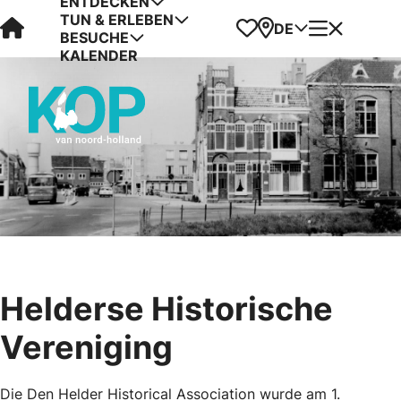
ENTDECKEN
TUN & ERLEBEN
Visit Kop van Holland
Favoriten
Karte
Menü
DE
BESUCHE
KALENDER
Helderse Historische
Vereniging
Die Den Helder Historical Association wurde am 1.