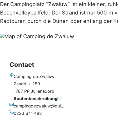
Der Campingplatz “Zwaluw” ist ein kleiner, ru
Beachvolleyballfeld. Der Strand ist nur 500 m
Radtouren durch die Dünen oder entlang der 
Contact
Camping de Zwaluw
Adresse
Zanddijk 259
1787 PP Julianadorp
Routenbeschreibung
campingdezwaluw@quicknet.nl
E-Mail-Adresse
0223 641 492
Telefonnummer