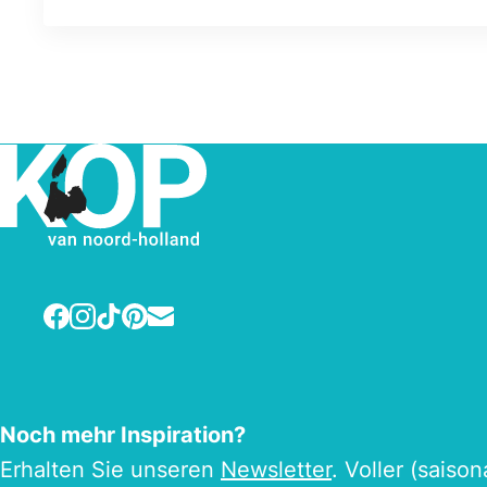
Campingplätzen. Unsere neuen Komfortplätze liege
und die eigenen Duschsachen immer zur Hand.
Facebook
Instagram
TikTok
Pinterest
E-mail
Noch mehr Inspiration?
Erhalten Sie unseren
Newsletter
. Voller (saiso