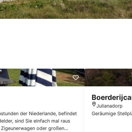
Boerderijc
Julianadorp
Standort
stunden der Niederlande, befindet
Geräumige Stellp
lder, sind Sie einfach mal raus
m Zigeunerwagen oder großen