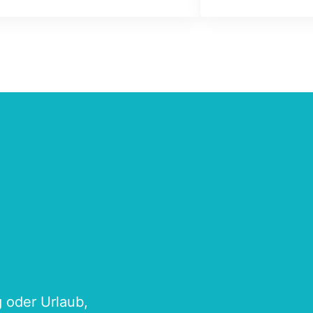
tungen versehen. Schön dicht dran
g oder Urlaub,