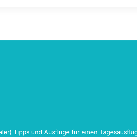
n im Windschatten und wurden mit privaten Sanitäreinrich
naler) Tipps und Ausflüge für einen Tagesausflu