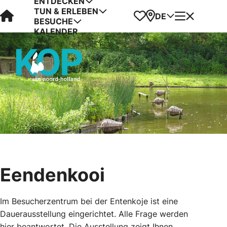
ENTDECKEN
TUN & ERLEBEN
Visit Kop van Holland
Favoriten
Karte
Menü
DE
BESUCHE
KALENDER
Eendenkooi
Im Besucherzentrum bei der Entenkoje ist eine
Dauerausstellung eingerichtet. Alle Frage werden
hier beantwortet. Die Ausstellung zeigt Ihnen