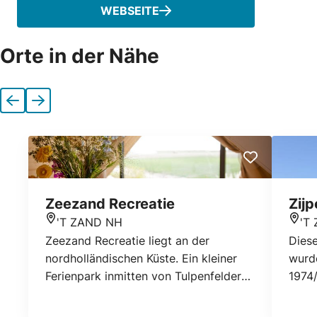
WEBSEITE
Orte in der Nähe
Vorherige
Nächste
Zeezand Recreatie
Zij
'T ZAND NH
'T
Standort
Stan
Zeezand Recreatie liegt an der
Dies
nordholländischen Küste. Ein kleiner
wurde
Ferienpark inmitten von Tulpenfeldern
1974/
und verschiedenen charmanten
Küstenstädten.