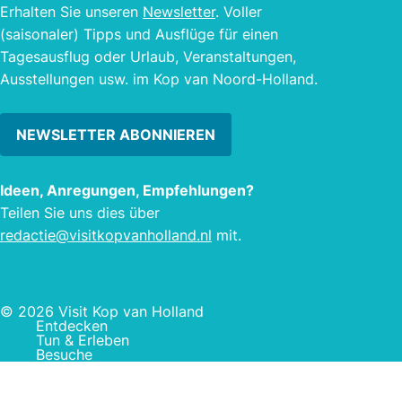
Erhalten Sie unseren
Newsletter
. Voller
gezang mocht niet hoorbaar zijn.
gesch
(saisonaler) Tipps und Ausflüge für einen
Deck 
Tagesausflug oder Urlaub, Veranstaltungen,
diese
Ausstellungen usw. im Kop van Noord-Holland.
fortg
NEWSLETTER ABONNIEREN
Ideen, Anregungen, Empfehlungen?
Teilen Sie uns dies über
redactie@visitkopvanholland.nl
mit.
© 2026 Visit Kop van Holland
Entdecken
Tun & Erleben
Besuche