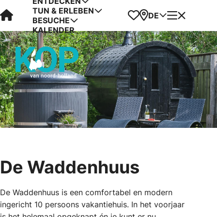
ENTDECKEN
TUN & ERLEBEN
Visit Kop van Holland
Favoriten
Karte
Menü
DE
BESUCHE
KALENDER
De Waddenhuus
De Waddenhuus is een comfortabel en modern
ingericht 10 persoons vakantiehuis. In het voorjaar
is het helemaal opgeknapt én je kunt er nu