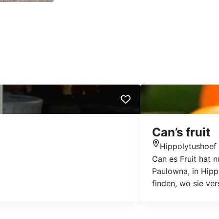
Can’s fruit
Hippolytushoef
Standort
Can es Fruit hat 
Paulowna, in Hipp
finden, wo sie ve
Verkäuferinnen kö