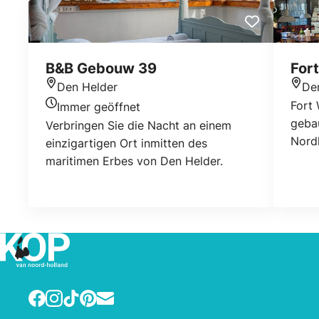
B&B Gebouw 39
For
Den Helder
De
Standort
Stan
Fort
Immer geöffnet
Heutigen Öffnungszeiten
geba
Verbringen Sie die Nacht an einem
Nordh
einzigartigen Ort inmitten des
den H
maritimen Erbes von Den Helder.
Facebook
Instagram
TikTok
Pinterest
E-mail