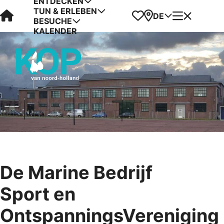
ENTDECKEN
TUN & ERLEBEN
Visit Kop van Holland
Favoriten
Karte
Menü
DE
BESUCHE
KALENDER
De Marine Bedrijf
Sport en
OntspanningsVereniging