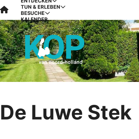
ENTDECKEN
TUN & ERLEBEN
Visit Kop van Holland
BESUCHE
KALENDER
De Luwe Stek