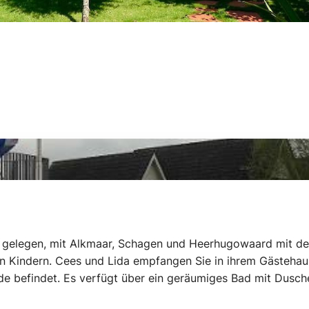
 gelegen, mit Alkmaar, Schagen und Heerhugowaard mit dem
eren Kindern. Cees und Lida empfangen Sie in ihrem Gästeha
de befindet. Es verfügt über ein geräumiges Bad mit Dusc
Doppel Boxspring und ein mit zwei Einzelbetten. Sie haben 