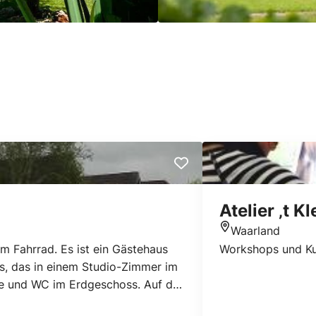
Atelier ‚t K
Waarland
Standort
 Fahrrad. Es ist ein Gästehaus
Workshops und Kur
us, das in einem Studio-Zimmer im
he und WC im Erdgeschoss. Auf der
auch Zugang zu einer Küche, Ess-