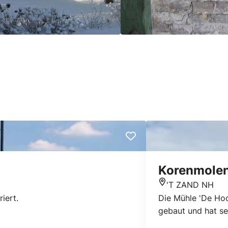
Korenmole
'T ZAND NH
Standort
iert.
Die Mühle 'De Hoo
gebaut und hat se