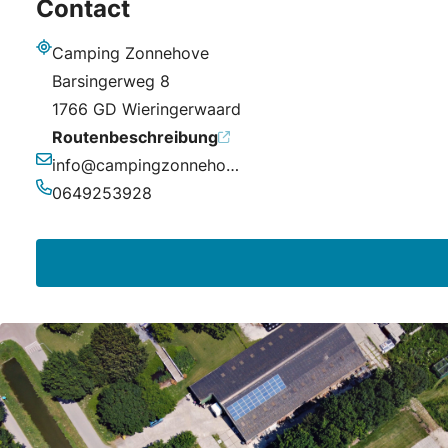
Contact
Camping Zonnehove
Adresse
Barsingerweg 8
1766 GD Wieringerwaard
Routenbeschreibung
info@campingzonnehove.nl
E-Mail-Adresse
0649253928
Telefonnummer