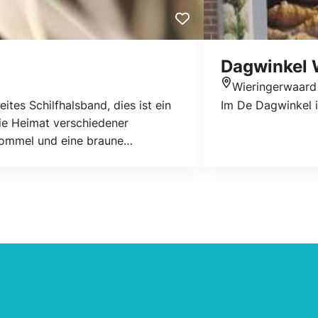
Dagwinkel 
Wieringerwaard
Standort
tes Schilfhalsband, dies ist ein
Im De Dagwinkel i
die Heimat verschiedener
rdommel und eine braune