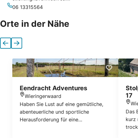
E-Mail-Adresse
06 13315564
Telefonnummer
Orte in der Nähe
Vorherige
Nächste
Eendracht Adventures
Stol
17
Wieringerwaard
Standort
Wi
Haben Sie Lust auf eine gemütliche,
Stan
Das 
abenteuerliche und sportliche
kurz
Herausforderung für eine
troc
Junggesellenparty, Freunde oder
wurd
Freundinnen Gruppe, Sportverein oder