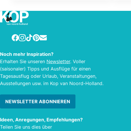
genut
ein Unternehmen? Mit einem 10 Hektar
großen Park auf einem offenen
Gelände und in den Wäldern können
Sie sich im Sommer- und Herbstwetter
bei Eendracht Adventures ganz
Facebook
Instagram
TikTok
Pinterest
E-mail
verraten lassen. Spektakulärer und
einzigartiger Erlebnispark im Norden
Noch mehr Inspiration?
von Nordholland, der alle Ihre
Erhalten Sie unseren
Newsletter
. Voller
Bedürfnisse befriedigen wird.
(saisonaler) Tipps und Ausflüge für einen
Tagesausflug oder Urlaub, Veranstaltungen,
Ausstellungen usw. im Kop van Noord-Holland.
NEWSLETTER ABONNIEREN
Ideen, Anregungen, Empfehlungen?
Teilen Sie uns dies über