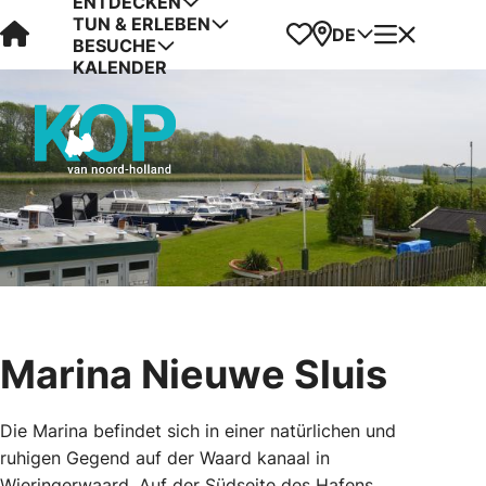
ENTDECKEN
TUN & ERLEBEN
Visit Kop van Holland
Favoriten
Karte
Menü
DE
BESUCHE
KALENDER
Marina Nieuwe Sluis
Die Marina befindet sich in einer natürlichen und
ruhigen Gegend auf der Waard kanaal in
Wieringerwaard. Auf der Südseite des Hafens