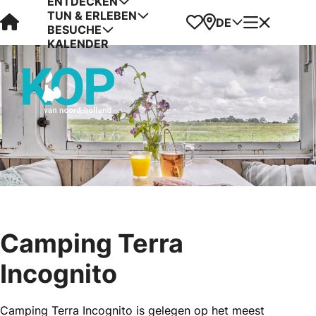
ENTDECKEN
TUN & ERLEBEN
Visit Kop van Holland
Favoriten
Karte
Menü
DE
BESUCHE
KALENDER
Camping Terra
Incognito
Camping Terra Incognito is gelegen op het meest