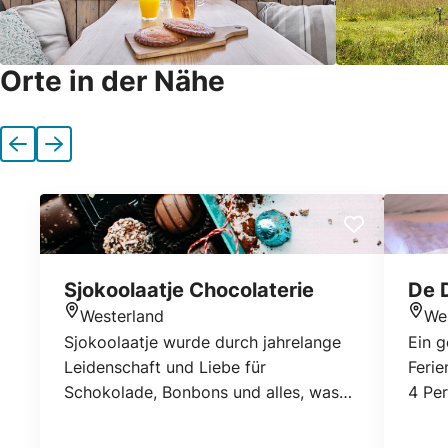
Orte in der Nähe
Vorherige
Nächste
Sjokoolaatje Chocolaterie
De 
Westerland
We
Standort
Stan
Sjokoolaatje wurde durch jahrelange
Ein 
Leidenschaft und Liebe für
Ferie
Schokolade, Bonbons und alles, was
4 Per
damit zu tun hat, geschaffen. Seit
eines
Jahren stellen die Besitzer
eigen