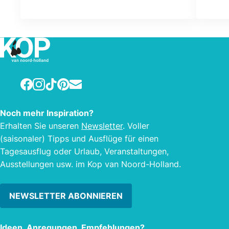
handgemachte Schokolade her, die die
Dams
Leute hauptsächlich aus den Desserts
verfü
des Restaurants "Eeterij Ongder de
ein g
Kukel" in Hippolytushoef wissen.
eine
Wohn
Fußbo
Facebook
Instagram
TikTok
Pinterest
E-mail
Terra
Terra
Frühs
Noch mehr Inspiration?
Erhalten Sie unseren
Newsletter
. Voller
(saisonaler) Tipps und Ausflüge für einen
Tagesausflug oder Urlaub, Veranstaltungen,
Ausstellungen usw. im Kop van Noord-Holland.
NEWSLETTER ABONNIEREN
Ideen, Anregungen, Empfehlungen?