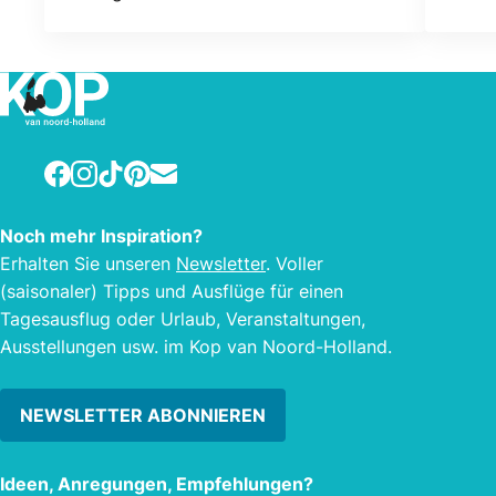
Callantsoog. Machen Sie eine Pause
und 
während einer Wander- oder Radtour
mit Mittagessen oder gutem Kaffee
mit Apfelkuchen. Nach dem Sommer
köstliche Abende auf unserer
renovierten Terrasse mit einem guten
Facebook
Instagram
TikTok
Pinterest
E-mail
Abendessen.
Noch mehr Inspiration?
Erhalten Sie unseren
Newsletter
. Voller
(saisonaler) Tipps und Ausflüge für einen
Tagesausflug oder Urlaub, Veranstaltungen,
Ausstellungen usw. im Kop van Noord-Holland.
NEWSLETTER ABONNIEREN
Ideen, Anregungen, Empfehlungen?