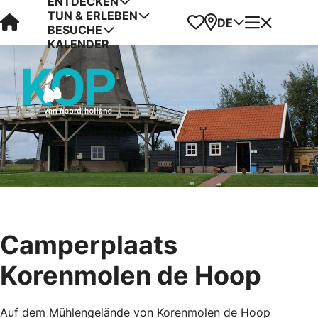
ENTDECKEN
TUN & ERLEBEN
Visit Kop van Holland
Favoriten
Karte
Menü
DE
BESUCHE
KALENDER
Camperplaats
Korenmolen de Hoop
Auf dem Mühlengelände von Korenmolen de Hoop