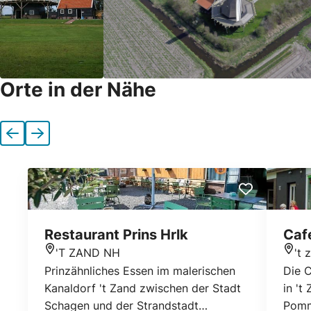
Orte in der Nähe
Vorherige
Nächste
Restaurant Prins Hrlk
Cafe
'T ZAND NH
't 
Standort
Stan
Prinzähnliches Essen im malerischen
Die C
Kanaldorf 't Zand zwischen der Stadt
in 't
Schagen und der Strandstadt
Pomm