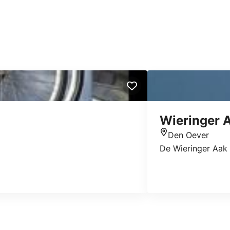
Wieringer 
Den Oever
Standort
De Wieringer Aak 