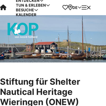
ENTDECKEN
TUN & ERLEBEN
Visit Kop van Holland
Favoriten
Karte
Menü
DE
BESUCHE
KALENDER
Stiftung für Shelter
Nautical Heritage
Wieringen (ONEW)