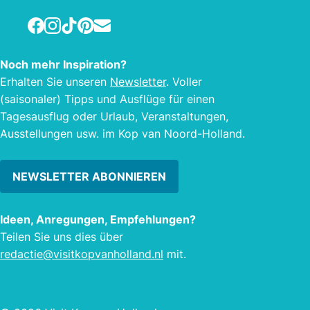
mit S
Facebook
Instagram
TikTok
Pinterest
E-mail
mit 
habe
Noch mehr Inspiration?
einen
Erhalten Sie unseren
Newsletter
. Voller
vermi
(saisonaler) Tipps und Ausflüge für einen
Tagesausflug oder Urlaub, Veranstaltungen,
Ausstellungen usw. im Kop van Noord-Holland.
NEWSLETTER ABONNIEREN
Ideen, Anregungen, Empfehlungen?
Teilen Sie uns dies über
redactie@visitkopvanholland.nl
mit.