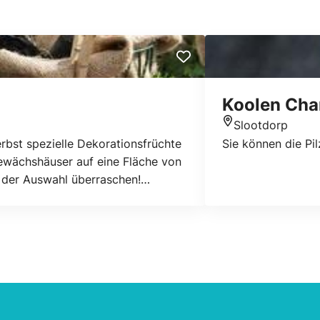
Koolen Ch
Slootdorp
Standort
rbst spezielle Dekorationsfrüchte
Sie können die Pi
Gewächshäuser auf eine Fläche von
n der Auswahl überraschen!