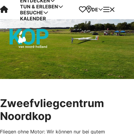
ENTDECKEN
TUN & ERLEBEN
Visit Kop van Holland
Favoriten
Karte
Menü
DE
BESUCHE
KALENDER
Zweefvliegcentrum
Noordkop
Fliegen ohne Motor: Wir können nur bei gutem