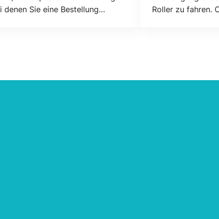
i denen Sie eine Bestellung
Roller zu fahren. 
die schönste eini
www.fredsverhuur