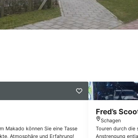
Fred’s Scoo
Schagen
Standort
t im Makado können Sie eine Tasse
Touren durch die 
ukte, Atmosphäre und Erfahrung!
Anstrengung entla