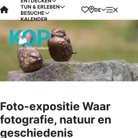
ENTDECKEN
TUN & ERLEBEN
Visit Kop van Holland
Favoriten
Karte
Menü
DE
BESUCHE
KALENDER
Foto-expositie Waar
fotografie, natuur en
geschiedenis