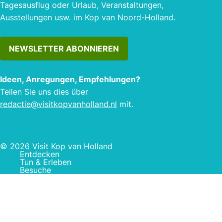
Tagesausflug oder Urlaub, Veranstaltungen,
Ausstellungen usw. im Kop van Noord-Holland.
NEWSLETTER ABONNIEREN
Ideen, Anregungen, Empfehlungen?
Teilen Sie uns dies über
redactie@visitkopvanholland.nl
mit.
© 2026 Visit Kop van Holland
Entdecken
Tun & Erleben
Besuche