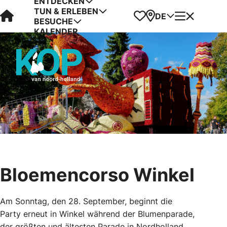
ENTDECKEN
TUN & ERLEBEN
Visit Kop van Holland
Favoriten
Karte
Menü
DE
BESUCHE
KALENDER
Bloemencorso Winkel
Am Sonntag, den 28. September, beginnt die
Party erneut in Winkel während der Blumenparade,
der größten und ältesten Parade in Nordholland.