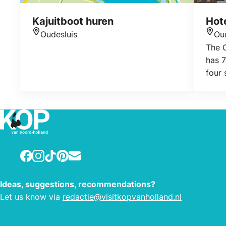
Kajuitboot huren
Hot
Oudesluis
Ou
Location
Loca
The O
has 
four 
their
and 
also 
snack
Facebook
Instagram
TikTok
Pinterest
E-mail
Ideas, suggestions, recommendations?
Let us know via
redactie@visitkopvanholland.nl