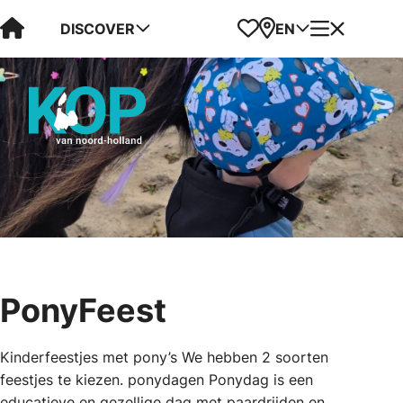
Visit Kop van Holland
Favorites
Map
Menu
DISCOVER
EN
PonyFeest
Kinderfeestjes met pony’s We hebben 2 soorten
feestjes te kiezen. ponydagen Ponydag is een
educatieve en gezellige dag met paardrijden en