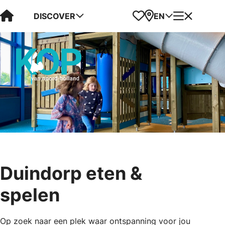
Visit Kop van Holland
Favorites
Map
Menu
DISCOVER
EN
Duindorp eten &
spelen
Op zoek naar een plek waar ontspanning voor jou