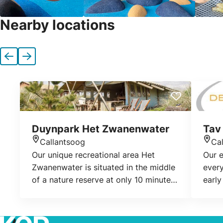
Nearby locations
Previous
Next
Duynpark Het Zwanenwater
Tav
Callantsoog
Ca
Location
Loca
Our unique recreational area Het
Our e
Zwanenwater is situated in the middle
ever
of a nature reserve at only 10 minutes
early
walking distance from the beach.
In th
Tucked between the lyme grass-
Calla
covered dunes are the extremely
entra