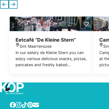
Previous
Next
Eetcafé “De Kleine Stern”
Cam
Sint Maartenszee
Si
Location
Loca
In our eatery de Kleine Stern you can
Camp
enjoy various delicious snacks, pizzas,
at th
pancakes and freshly baked
pictu
sandwiches. Pick up is also possible.
from 
Of course you can also enjoy a cup of
of tr
coffee or a soda on our terrace.
possi
holid
much
Affil
Facebook
Instagram
TikTok
Pinterest
E-mail