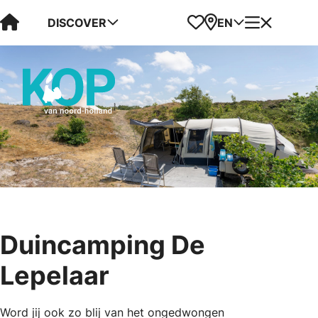
Visit Kop van Holland
Favorites
Map
Menu
DISCOVER
EN
Duincamping De
Lepelaar
Word jij ook zo blij van het ongedwongen