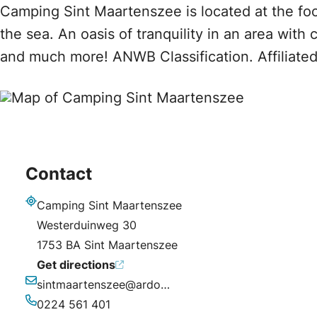
Camping Sint Maartenszee is located at the foo
the sea. An oasis of tranquility in an area with 
and much more! ANWB Classification. Affiliated
Contact
Camping Sint Maartenszee
Address
Westerduinweg 30
1753 BA Sint Maartenszee
Get directions
sintmaartenszee@ardoer.com
Email
0224 561 401
Phone