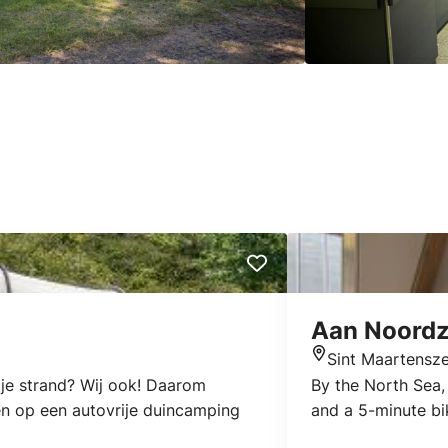
Aan Noord
Sint Maartensz
Location
gje strand? Wij ook! Daarom
By the North Sea, 
n op een autovrije duincamping
and a 5-minute bi