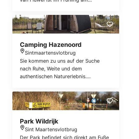
schönsten! Vom 11 Meter hohen
Aussichtsturm hat man einen schönen
Blick auf die Blumenzwiebelfelder der
Umgebung.
Camping Hazenoord
Sintmaartensvlotbrug
Standort
Sie kommen zu uns auf der Suche
nach Ruhe, Weite und dem
authentischen Naturerlebnis.
Eingebettet zwischen Dünen und
weiten Tulpenfeldern, nur 20
Gehminuten von den Stränden von
Petten und Sint Maartenszee entfernt,
bietet Hazenoord Camping vom
Park Wildrijk
Feinsten: gemütlich und entspannt, mit
Sint Maartensvlotbrug
Lagerfeuer am Abend und dem Meer
Standort
Der Park befindet sich direkt am Fuße
stets in greifbarer Nähe.