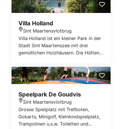
Dünenreihe von St. Maartenszee
zwei Waschbecken, die andere eine
grenzt.
Dusche und ein Waschbecken.
Villa Holland
Sint Maartensvlotbrug
Standort
Villa Holland ist ein kleiner Park in der
Stadt Sint Maartenszee mit drei
gemütlichen Holzhäusern. Die Hütten
sind mit Brocante & Folklore mit einem
großen Wink für niederländischen
Kitsch verziert. Erleben Sie die
Romantik und den Charme der
Großmutter in einer Nacht in einer
Speelpark De Goudvis
altmodischen Bedstede. Die hölzernen
Sint Maartensvlotbrug
Hütten befinden sich auf dem
Standort
Grosse Spielplatz mit Trefboten,
Grundstück neben dem Haus des
Gokarts, Minigolf, Kleinkindspielplatz,
Eigentümers. Die drei Häuser Huisje
Trampolinen u.s.w. Toiletten und
RED, Huisje WIT und Huisje BLAUW,