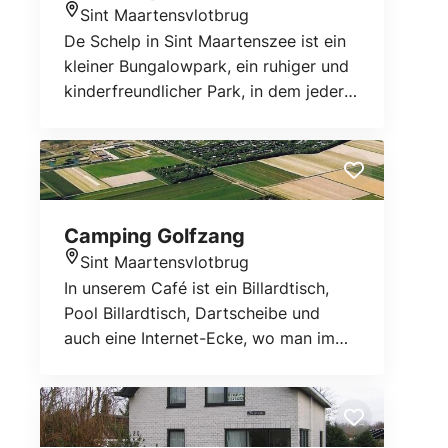
Sint Maartensvlotbrug
kostenfreies WLAN. Es gibt private
Standort
De Schelp in Sint Maartenszee ist ein
Parkplätze für den Bungalow. De
kleiner Bungalowpark, ein ruhiger und
Meeuw liegt auf den Dünen,
kinderfreundlicher Park, in dem jeder
gegenüber dem Strand in St.
sein eigenes kleines Paradies hat.
Maartenszee, am Westerduinweg 24.
Besonderes Augenmerk wird auf die
Grünflächen des Parks gelegt.
Buchung: www.greatvakantiehuizen.nl
www.vakantiewoningaandekust.nl
Camping Golfzang
Sint Maartensvlotbrug
Standort
In unserem Café ist ein Billardtisch,
Pool Billardtisch, Dartscheibe und
auch eine Internet-Ecke, wo man im
Internet. Es gibt auch ein drahtloses
System aufgebaut. So kann jeder mit
eigenen Laptop Surfen.