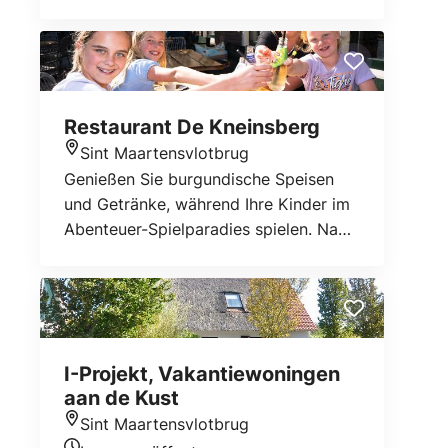
Picknickplätzen sind anwesend. Neu
die sich auf die niederländische Flagge
sind drei überdachte Spielplätze
beziehen, können als Übernachtung
(2000 m²).
für Wochenmitte, Wochenende und
volle Wochen gebucht werden.
Restaurant De Kneinsberg
Sint Maartensvlotbrug
Standort
Genießen Sie burgundische Speisen
und Getränke, während Ihre Kinder im
Abenteuer-Spielparadies spielen. Nach
einem Besuch im Land van Fluwel
können Sie mit den Kindern im
Restaurant De Kneinsberg ein
köstliches Essen genießen.
I-Projekt, Vakantiewoningen
aan de Kust
Sint Maartensvlotbrug
Standort