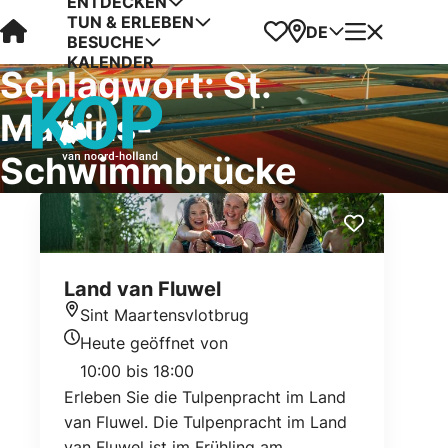
ENTDECKEN
TUN & ERLEBEN
Visit Kop van Holland
Favoriten
Karte
Menü
DE
BESUCHE
KALENDER
Schlagwort:
St.
Martins-
Schwimmbrücke
Land van Fluwel
Sint Maartensvlotbrug
Standort
Heute geöffnet von
Heutigen Öffnungszeiten
10:00 bis 18:00
Erleben Sie die Tulpenpracht im Land
van Fluwel. Die Tulpenpracht im Land
van Fluwel ist im Frühling am