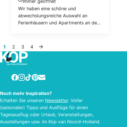
Immer geöffnet
Heutigen Öffnungszeiten
Wir haben eine schöne und
abwechslungsreiche Auswahl an
Ferienhäusern und Apartments an der
nordholländischen Küste.
1
2
3
4
Nächste Seite
Facebook
Instagram
TikTok
Pinterest
E-mail
Noch mehr Inspiration?
Erhalten Sie unseren
Newsletter
. Voller
(saisonaler) Tipps und Ausflüge für einen
Tagesausflug oder Urlaub, Veranstaltungen,
Ausstellungen usw. im Kop van Noord-Holland.