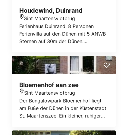
Houdewind, Duinrand
Sint Maartensvlotbrug
Standort
Ferienhaus Duinrand: 8 Personen
Ferienvilla auf den Dünen mit 5 ANWB
Sternen auf 30m der Dünen.
Erdgeschoss: 80m2 Wohnfläche mit
Sitzecke am Kamin und Flachbild-TV,
eine Teeecke mit Blick auf die Dünen,
ein großer Essbereich und eine
luxuriöse Küche mit allen
Bloemenhof aan zee
Bequemlichkeiten. Private gratis Wi-Fi.
Sint Maartensvlotbrug
Im ersten Stock: vier Schlafzimmer,
Standort
Der Bungalowpark Bloemenhof liegt
zwei Bäder und separates WC. Zwei
am Fuße der Dünen in der Küstenstadt
Schlafzimmer haben Doppelbetten
St. Maartenszee. Ein kleiner, ruhiger
und die anderen Schlafzimmer haben
Park mit viel Grünfläche für die Kinder,
jeweils zwei Einzelbetten. Ein
der an die Zwiebelfelder und die breite
Badezimmer hat eine Badewanne und