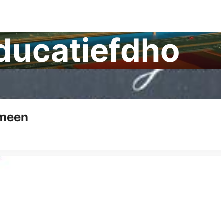
ducatiefdho
emeen