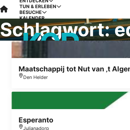
ENTDECKEN
TUN & ERLEBEN
Visit Kop van Holland
BESUCHE
KALENDER
Schlagwort:
e
Maatschappij tot Nut van ‚t Alg
Den Helder
Standort
Esperanto
Julianadorp