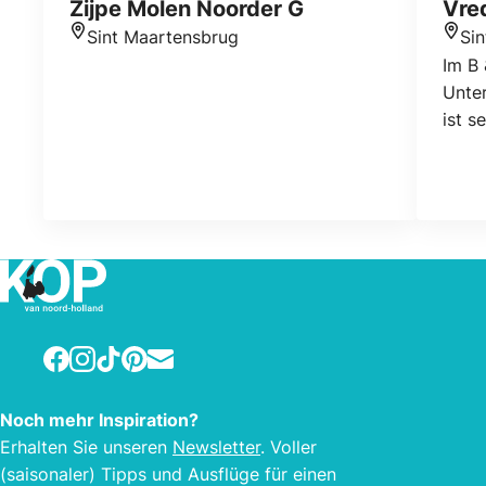
Zijpe Molen Noorder G
Vre
Sint Maartensbrug
Si
Standort
Stan
Im B
Unter
ist s
unse
Bauer
Blick
zweit
Wohn
Baue
Sinma
Ausga
Facebook
Instagram
TikTok
Pinterest
E-mail
Umgeb
Orte 
Mede
Noch mehr Inspiration?
Erhalten Sie unseren
Newsletter
. Voller
(saisonaler) Tipps und Ausflüge für einen