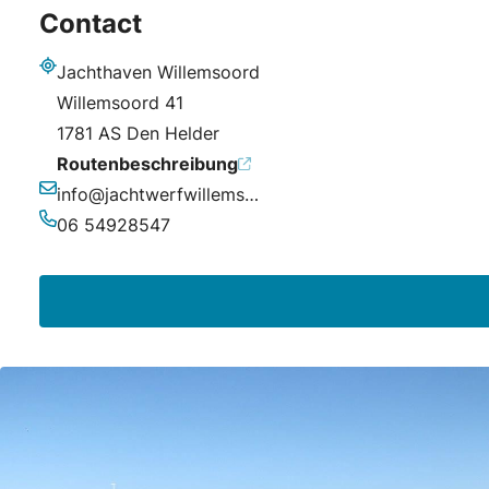
Contact
Jachthaven Willemsoord
Adresse
Willemsoord 41
1781 AS Den Helder
Routenbeschreibung
info@jachtwerfwillemsoord.nl
E-Mail-Adresse
06 54928547
Telefonnummer