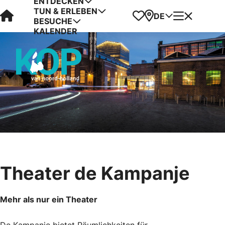
ENTDECKEN
TUN & ERLEBEN
Visit Kop van Holland
Favoriten
Karte
Menü
DE
BESUCHE
KALENDER
Theater de Kampanje
Mehr als nur ein Theater
De Kampanje bietet Räumlichkeiten für