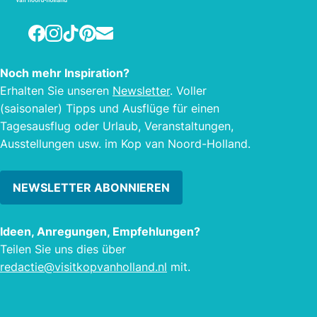
Schiff, die Nordlys IV, wird die
europäische Küste bedienen und
Facebook
Instagram
TikTok
Pinterest
E-mail
weitere Expansionspläne stehen auf
dem Tisch. Unter dem Motto: „Von A
nach B ohne CO²“ werden
Noch mehr Inspiration?
verantwortungsbewusst angebaute
Erhalten Sie unseren
Newsletter
. Voller
und / oder produzierte Güter
(saisonaler) Tipps und Ausflüge für einen
emissionsfrei ans Ziel gesegelt.
Tagesausflug oder Urlaub, Veranstaltungen,
Ausstellungen usw. im Kop van Noord-Holland.
NEWSLETTER ABONNIEREN
Ideen, Anregungen, Empfehlungen?
Teilen Sie uns dies über
redactie@visitkopvanholland.nl
mit.