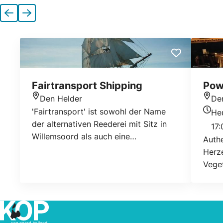
Vorherige
Nächste
Fairtransport Shipping
Pow
Den Helder
De
Standort
Stan
'Fairtransport' ist sowohl der Name
He
Heuti
der alternativen Reederei mit Sitz in
17:
Willemsoord als auch eine
Authe
Qualitätsbezeichnung für sauberen
Herze
Transport. Das motorlose
Veget
Segelfrachtschiff Tres Hombres
befährt seit fünf Jahren eine
nachhaltige Handelsroute zwischen
Europa und der Karibik. Ein zweites