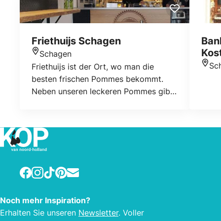
Friethuijs Schagen
Ban
Kos
Schagen
Standort
Sc
Friethuijs ist der Ort, wo man die
Stan
besten frischen Pommes bekommt.
Neben unseren leckeren Pommes gibt
es leckeren Snacks und frischen
Hamburgern.
Facebook
Instagram
TikTok
Pinterest
E-mail
Noch mehr Inspiration?
Erhalten Sie unseren
Newsletter
. Voller