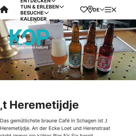
ENTDECKEN
TUN & ERLEBEN
Visit Kop van Holland
Favoriten
Karte
Menü
DE
BESUCHE
KALENDER
‚t Heremetijdje
Das gemütlichste braune Café in Schagen ist ‚t
Heremetijdje. An der Ecke Loet und Herenstraat
steht immer ein kühles Bier für Sie bereit.