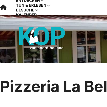
ENTDECKEN
TUN & ERLEBEN
Visit Kop van Holland
BESUCHE
KALENDER
Pizzeria La Bel