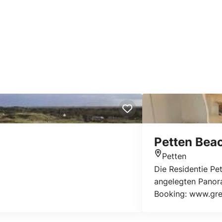
Petten Bea
Petten
Standort
Die Residentie Pe
angelegten Panora
Booking: www.gre