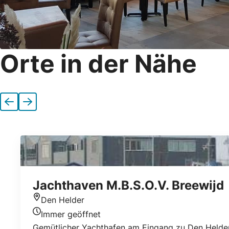
Orte in der Nähe
Vorherige
Nächste
Jachthaven M.B.S.O.V. Breewijd
Den Helder
Standort
Immer geöffnet
Heutigen Öffnungszeiten
Gemütlicher Yachthafen am Eingang zu Den Helder