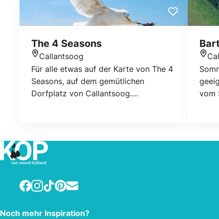
The 4 Seasons
Bar
Callantsoog
Ca
Standort
Stan
Für alle etwas auf der Karte von The 4
Somm
Seasons, auf dem gemütlichen
geeig
Dorfplatz von Callantsoog.
vom 
Reservierungen können über
Ferie
WhatsApp unter Angabe der
't Kl
Personenzahl, des Tages und der
Hütte
Uhrzeit vorgenommen werden.
Mikro
Fern
den 
Woch
Facebook
Instagram
TikTok
Pinterest
E-mail
Ein H
Noch mehr Inspiration?