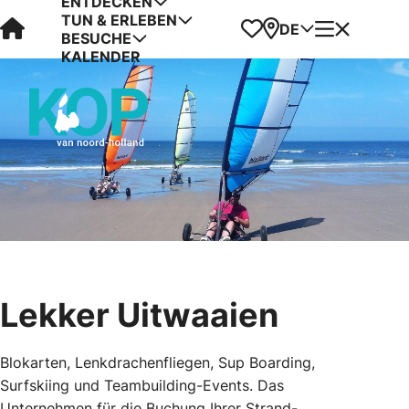
ENTDECKEN
TUN & ERLEBEN
Visit Kop van Holland
Favoriten
Karte
Menü
DE
BESUCHE
KALENDER
Lekker Uitwaaien
Blokarten, Lenkdrachenfliegen, Sup Boarding,
Surfskiing und Teambuilding-Events. Das
Unternehmen für die Buchung Ihrer Strand-